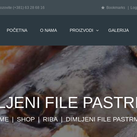
Bookmarks
Log
ozovite
(+381) 63 28 68 16
POČETNA
O NAMA
PROIZVODI
GALERIJA
LJENI FILE PAST
ME
SHOP
RIBA
DIMLJENI FILE PASTR