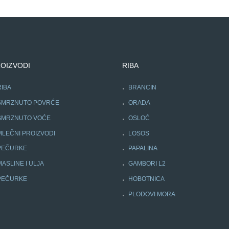
OIZVODI
RIBA
RIBA
BRANCIN
SMRZNUTO POVRĆE
ORADA
SMRZNUTO VOĆE
OSLOĆ
MLEČNI PROIZVODI
LOSOS
PEČURKE
PAPALINA
MASLINE I ULJA
GAMBORI L2
PEČURKE
HOBOTNICA
PLODOVI MORA