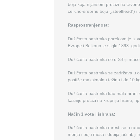
boja koja nijansom prelazi na crven
čelično-srebrnu boju („steelhead“) i
Rasprostranjenost:
Dužičasta pastrmka poreklom je iz v
Evrope i Balkana je stigla 1893. godi
Dužičasta pastrmka se u Srbiji maso
Dužičasta pastrmka se zadržava u o
postiže maksimalnu težinu i do 10 k
Dužičasta pastrmka kao mala hrani s
kasnije prelazi na krupniju hranu, npr
Način života i ishrana:
Dužičasta pastrmka mresti se u rano 
menja i boju mesa i dobija jači riblj