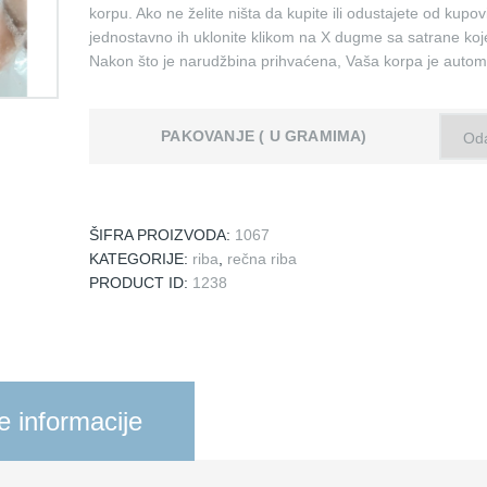
korpu. Ako ne želite ništa da kupite ili odustajete od kupov
jednostavno ih uklonite klikom na X dugme sa satrane koje
Nakon što je narudžbina prihvaćena, Vaša korpa je automa
PAKOVANJE ( U GRAMIMA)
ŠIFRA PROIZVODA:
1067
KATEGORIJE:
riba
,
rečna riba
PRODUCT ID:
1238
 informacije