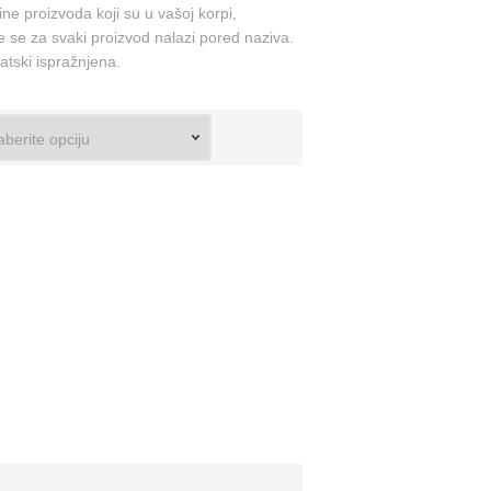
ine proizvoda koji su u vašoj korpi,
 se za svaki proizvod nalazi pored naziva.
tski ispražnjena.