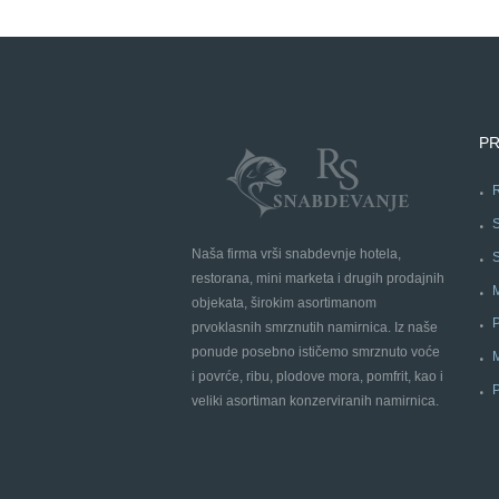
PR
Naša firma vrši snabdevnje hotela,
restorana, mini marketa i drugih prodajnih
objekata, širokim asortimanom
prvoklasnih smrznutih namirnica. Iz naše
ponude posebno ističemo smrznuto voće
i povrće, ribu, plodove mora, pomfrit, kao i
veliki asortiman konzerviranih namirnica.