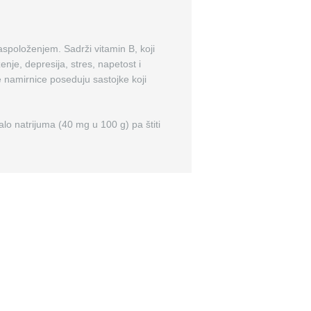
spoloženjem. Sadrži vitamin B, koji
ženje, depresija, stres, napetost i
 namirnice poseduju sastojke koji
lo natrijuma (40 mg u 100 g) pa štiti