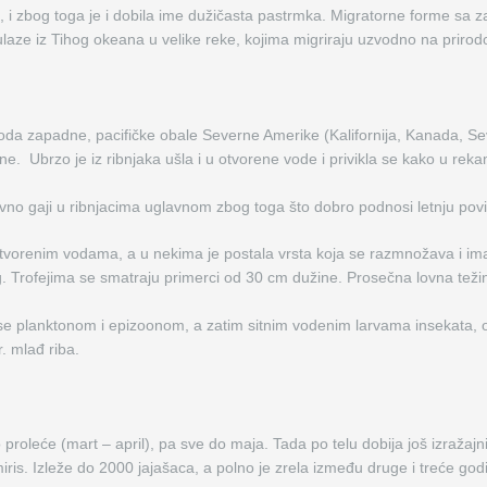
o, i zbog toga je i dobila ime dužičasta pastrmka. Migratorne forme sa
 ulaze iz Tihog okeana u velike reke, kojima migriraju uzvodno na prirod
oda zapadne, pacifičke obale Severne Amerike (Kalifornija, Kanada, Se
ne. Ubrzo je iz ribnjaka ušla i u otvorene vode i privikla se kako u reka
vno gaji u ribnjacima uglavnom zbog toga što dobro podnosi letnju pov
tvorenim vodama, a u nekima je postala vrsta koja se razmnožava i im
g. Trofejima se smatraju primerci od 30 cm dužine. Prosečna lovna tež
e planktonom i epizoonom, a zatim sitnim vodenim larvama insekata, od
. mlađ riba.
proleće (mart – april), pa sve do maja. Tada po telu dobija još izražaj
i miris. Izleže do 2000 jajašaca, a polno je zrela između druge i treće 