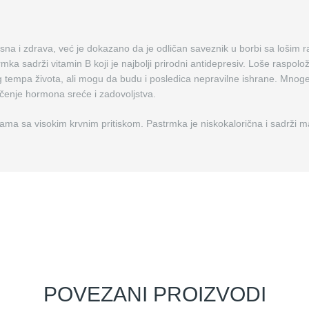
a i zdrava, već je dokazano da je odličan saveznik u borbi sa lošim ra
trmka sadrži vitamin B koji je najbolji prirodni antidepresiv. Loše raspolo
 tempa života, ali mogu da budu i posledica nepravilne ishrane. Mnoge
učenje hormona sreće i zadovoljstva.
ama sa visokim krvnim pritiskom. Pastrmka je niskokalorična i sadrži ma
POVEZANI PROIZVODI