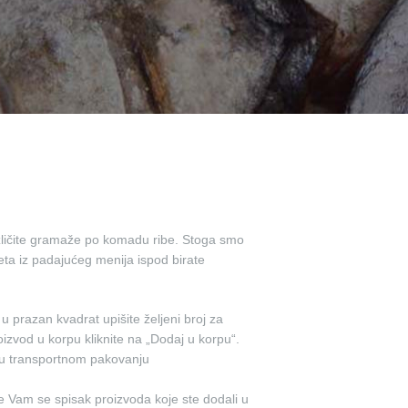
različite gramaže po komadu ribe. Stoga smo
eta iz padajućeg menija ispod birate
 u prazan kvadrat upišite željeni broj za
roizvod u korpu kliknite na „Dodaj u korpu“.
 u transportnom pakovanju
 Vam se spisak proizvoda koje ste dodali u