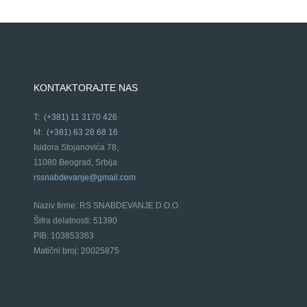
KONTAKTORAJTE NAS
T:
(+381) 11 3170 426
M:
(+381) 63 28 68 16
Isidora Stojanovića 78,
11080 Beograd, Srbija
rssnabdevanje@gmail.com
Naziv firme: RS SNABDEVANJE D.O.O.
Šifra delatnosti: 51390
PIB: 103853363
Matični broj: 20025875