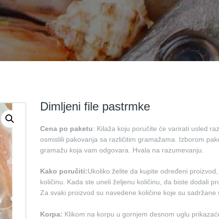
Dimljeni file pastrmke
Cena po paketu
:
Kilaža koju poručite će varirati usled 
osmislili pakovanja sa različitim gramažama. Izborom pak
gramažu koja vam odgovara. Hvala na razumevanju.
Kako poručiti:
Ukoliko želite da kupite određeni proizvod,
količinu. Kada ste uneli željenu količinu, da biste dodali p
Za svaki proizvod su navedene količine koje su sadržane
Korpa:
Klikom na korpu u gornjem desnom uglu prikazaće