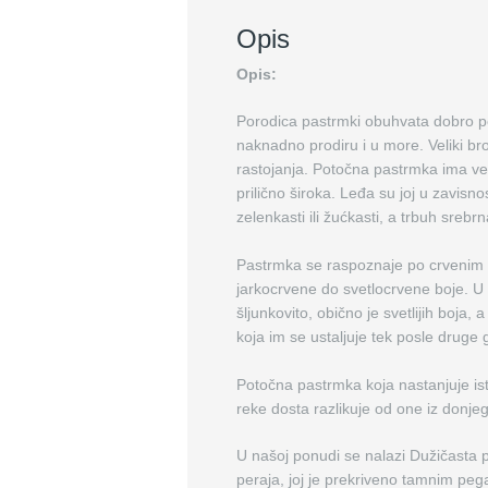
Opis
Opis:
Porodica pastrmki obuhvata dobro pok
naknadno prodiru i u more. Veliki br
rastojanja. Potočna pastrmka ima već
prilično široka. Leđa su joj u zavis
zelenkasti ili žućkasti, a trbuh srebrn
Pastrmka se raspoznaje po crvenim il
jarkocrvene do svetlocrvene boje. U 
šljunkovito, obično je svetlijih boja, 
koja im se ustaljuje tek posle druge 
Potočna pastrmka koja nastanjuje ist
reke dosta razlikuje od one iz donjeg
U našoj ponudi se nalazi Dužičasta p
peraja, joj je prekriveno tamnim peg