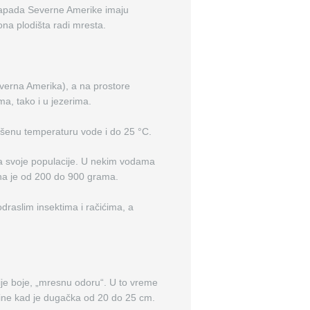
 zapada Severne Amerike imaju
ona plodišta radi mresta.
verna Amerika), a na prostore
ma, tako i u jezerima.
išenu temperaturu vode i do 25 °C.
a svoje populacije. U nekim vodama
ina je od 200 do 900 grama.
raslim insektima i račićima, a
nije boje, „mresnu odoru“. U to vreme
godine kad je dugačka od 20 do 25 cm.