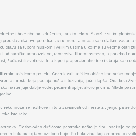
retne i brze ribe sa izduženim, tankim telom. Stanište su im planinske 
oj predstavnika ove porodice živi u moru, a mresti se u slatkim vodam
u glavu sa tupom njuškom i velikim ustima u kojima su veoma oštri zubi.
nosti od staništa tamnozelena, tamnosiva ili tamnosmeđa, a ponekad goto
ast, žućkast ili svetlosiv. Ima lepo i proporcionalno telo i ubraja se u dob
i crnim tačkicama po telu. Crvenkastih tačkica obično ima nešto manje 
vreme mresta boje postaju nešto intezivnije, jače i lepše. Ona koja živi
a ako nastanjuje dublje vode, pećine ili špilje, skoro je crna. Mlade pastrm
godine.
u reku može se razlikovati i to u zavisnosti od mesta življenja, pa se 
 toka iste reke.
astrmka. Slatkovodna dužičasta pastrmka nešto je šira i snažnija od pot
ama, a leđa su joj tamnozelene boje. Po bokovina, koji srebrnasto svetlu