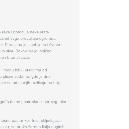
reke i potoci, a neke vrste
a usled čega prevaljuju ogromna
 Peraja su joj zaobljena i čvrsta i
vo siva. Bokovi su joj obično
re i brze plivače.
i mogu biti u prelivima od
 u plićim vodama, gde je dno
ke se od starijih razlikuju po boji,
događa da se pastrmka iz gornjeg toka
očne pastrmke. Telo, uključujući i
caju, se pruža šarena linija duginih