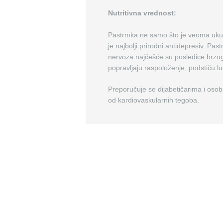
Nutritivna vrednost:
Pastrmka ne samo što je veoma ukusn
je najbolji prirodni antidepresiv. Pas
nervoza najčešće su posledice brzog
popravljaju raspoloženje, podstiču l
Preporučuje se dijabetičarima i osob
od kardiovaskularnih tegoba.