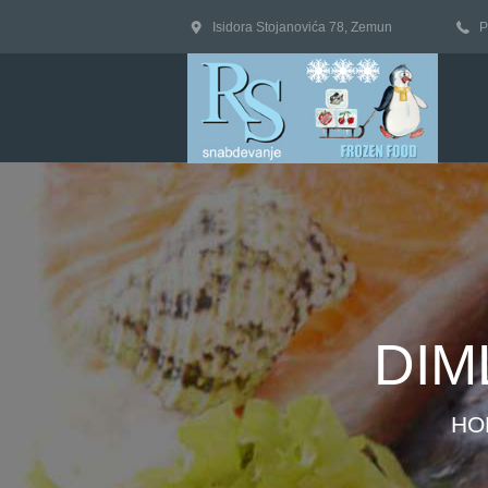
Isidora Stojanovića 78, Zemun
P
DIM
HO