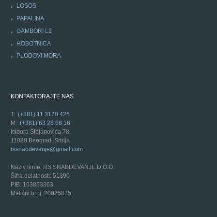
LOSOS
PAPALINA
GAMBORI L2
HOBOTNICA
PLODOVI MORA
KONTAKTORAJTE NAS
T:
(+381) 11 3170 426
M:
(+381) 63 28 68 16
Isidora Stojanovića 78,
11080 Beograd, Srbija
rssnabdevanje@gmail.com
Naziv firme: RS SNABDEVANJE D.O.O.
Šifra delatnosti: 51390
PIB: 103853363
Matični broj: 20025875