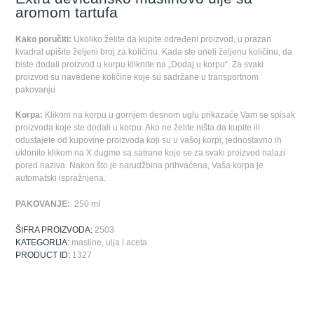
aromom tartufa
Kako poručiti:
Ukoliko želite da kupite određeni proizvod, u prazan
kvadrat upišite željeni broj za količinu. Kada ste uneli željenu količinu, da
biste dodali proizvod u korpu kliknite na „Dodaj u korpu“. Za svaki
proizvod su navedene količine koje su sadržane u transportnom
pakovanju
Korpa:
Klikom na korpu u gornjem desnom uglu prikazaće Vam se spisak
proizvoda koje ste dodali u korpu. Ako ne želite ništa da kupite ili
odustajete od kupovine proizvoda koji su u vašoj korpi, jednostavno ih
uklonite klikom na X dugme sa satrane koje se za svaki proizvod nalazi
pored naziva. Nakon što je narudžbina prihvaćena, Vaša korpa je
automatski ispražnjena.
PAKOVANJE:
250 ml
ŠIFRA PROIZVODA:
2503
KATEGORIJA:
masline, ulja i aceta
PRODUCT ID:
1327