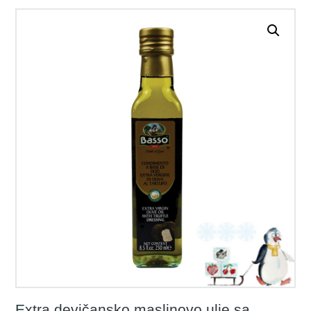
Extra devičansko maslinovo ulje sa