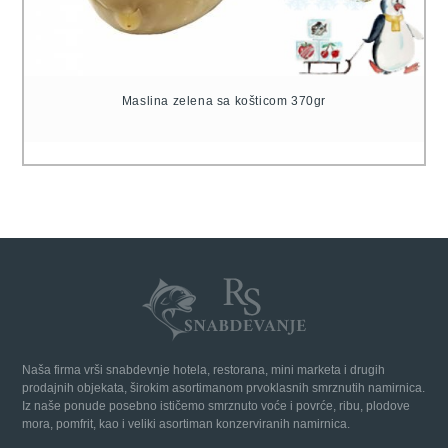
Maslina zelena sa košticom 370gr
Naša firma vrši snabdevnje hotela, restorana, mini marketa i drugih
prodajnih objekata, širokim asortimanom prvoklasnih smrznutih namirnica.
Iz naše ponude posebno ističemo smrznuto voće i povrće, ribu, plodove
mora, pomfrit, kao i veliki asortiman konzerviranih namirnica.