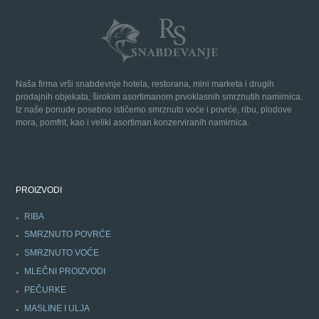
Naša firma vrši snabdevnje hotela, restorana, mini marketa i drugih
prodajnih objekata, širokim asortimanom prvoklasnih smrznutih namirnica.
Iz naše ponude posebno ističemo smrznuto voće i povrće, ribu, plodove
mora, pomfrit, kao i veliki asortiman konzerviranih namirnica.
PROIZVODI
RIBA
SMRZNUTO POVRĆE
SMRZNUTO VOĆE
MLEČNI PROIZVODI
PEČURKE
MASLINE I ULJA